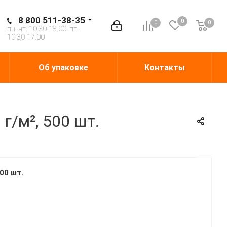
8 800 511-38-35
0
0
0
0
пн.-чт. 10.30-18.00, пт.
10.30-17.00
Об упаковке
Контакты
г/м², 500 шт.
00 шт.