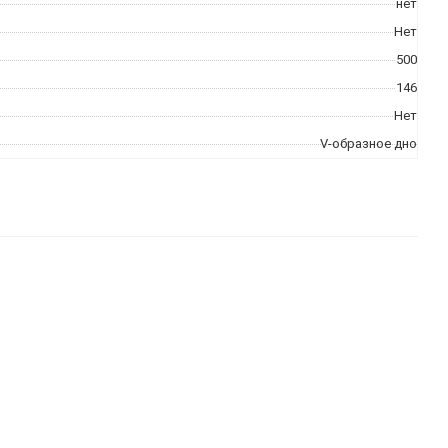
нет
Нет
500
146
Нет
V-образное дно