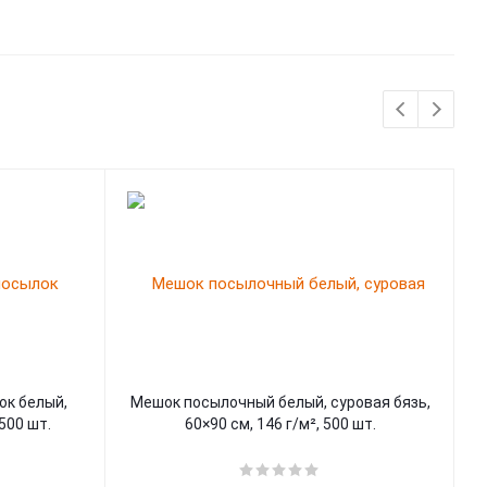
ок белый,
Мешок посылочный белый, суровая бязь,
М
 500 шт.
60×90 см, 146 г/м², 500 шт.