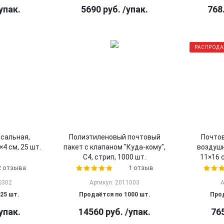
упак.
5690
руб.
/упак.
768
РАСПРОД
рсальная,
Полиэтиленовый почтовый
Почтов
4 см, 25 шт.
пакет с клапаном "Куда-кому",
воздушн
C4, стрип, 1000 шт.
11×16 с
2 отзыва
1 отзыв
S302
Артикул: 2011003
А
25 шт.
Продаётся по 1000 шт.
Прод
упак.
14560
руб.
/упак.
76