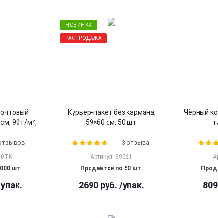
НОВИНКА
РАСПРОДАЖА
почтовый
Курьер-пакет без кармана,
Чёрный ко
см, 90 г/м²,
59×60 см, 50 шт.
г
.
 отзывов
3 отзыва
50ТК
Артикул: 39021
А
000 шт.
Продаётся по 50 шт.
Прода
/упак.
2690
руб.
/упак.
809