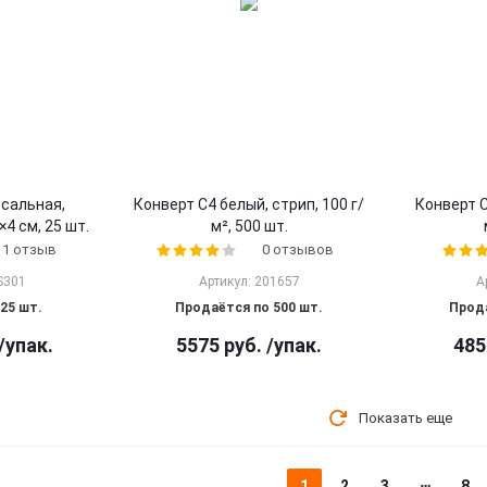
рсальная,
Конверт С4 белый, стрип, 100 г/
Конверт С
4 см, 25 шт.
м², 500 шт.
1 отзыв
0 отзывов
S301
Артикул: 201657
А
25 шт.
Продаётся по 500 шт.
Прода
/упак.
5575
руб.
/упак.
485
Показать еще
1
2
3
8