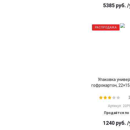
5385
руб.
/
РАСПРОДАЖА
Упаковка униве
гофрокартон, 22×15×
Артикул: 20P
Продаётся по 
1240
руб.
/