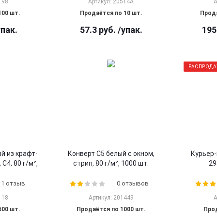
198
Артикул: 20514A
А
100 шт.
Продаётся по 10 шт.
Прода
упак.
57.3
руб.
/упак.
195
РАСПРОД
й из крафт-
Конверт С5 белый с окном,
Курьер-
С4, 80 г/м²,
стрип, 80 г/м², 1000 шт.
29
1 отзыв
0 отзывов
118
Артикул: 201449
А
500 шт.
Продаётся по 1000 шт.
Прод