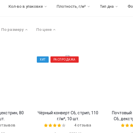
Кол-во в упаковке
Плотность, г/м²
Тип дна
Фо
По размеру
По цене
ХИТ
РАСПРОДАЖА
декстрин, 80
Чёрный конверт С6, стрип, 110
Почтовый 
шт.
г/м², 10 шт.
C6, декстр
 отзывов
4 отзыва