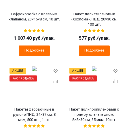
Гофрокоробка с клеевым
Пакет полиэтиленовый
клапаном, 23×16×8 см, 10 шт.
«Хохлома», ПВД, 20×30 см,
100 шт.
1 007.40 руб.
/упак.
577 руб.
/упак.
Подробнее
Подробнее
АКЦИЯ
АКЦИЯ
РАСПРОДАЖА
РАСПРОДАЖА
Пакеты фасовочные в
Пакет полипропиленовый с
рулоне ПНД, 24×37 см, 8
прямоугольным дном,
мкм, 500 шт., 1 шт.
8×5×30 см, 35 мкм, 10 шт.