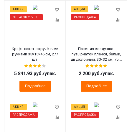
АКЦИЯ
АКЦИЯ
ОСТАТОК 277 ШТ.
РАСПРОДАЖА
Крафт-пакет с кручёными
Пакет из воздушно-
ручками 35×15×45 см, 277
пузырчатой плёнки, белый,
шт.
двухслойный, 30×32 см, 75 г/
м², с клапаном, 50 шт.
5 841.93 руб.
/упак.
2 200 руб.
/упак.
Подробнее
Подробнее
АКЦИЯ
АКЦИЯ
РАСПРОДАЖА
РАСПРОДАЖА