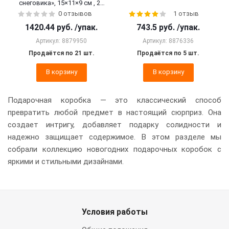
снеговика», 15×11×9 см , 21
шт.
0 отзывов
1 отзыв
1420.44
руб.
/упак.
743.5
руб.
/упак.
Артикул: 8879950
Артикул: 8876336
Продаётся по 21 шт.
Продаётся по 5 шт.
В корзину
В корзину
Подарочная коробка — это классический способ
превратить любой предмет в настоящий сюрприз. Она
создает интригу, добавляет подарку солидности и
надежно защищает содержимое. В этом разделе мы
собрали коллекцию новогодних подарочных коробок с
яркими и стильными дизайнами.
Условия работы