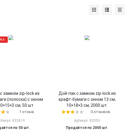
АЖА
с замком zip-lock из
Дой-пак с замком zip-lock из
ги (полоска) с окном
крафт-бумаги с окном 13 см,
10×15×3 cм, 50 шт.
10×18×3 cм, 2000 шт.
1 отзыв
0 отзывов
ртикул: 823619
Артикул: 82059
аётся по 50 шт.
Продаётся по 2000 шт.