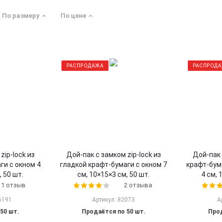
По размеру
По цене
РАСПРОДАЖА
РАСПРОД
zip-lock из
Дой-пак с замком zip-lock из
Дой-пак 
ги с окном 4
гладкой крафт-бумаги с окном 7
крафт-бума
, 50 шт.
см, 10×15×3 cм, 50 шт.
4 см, 
1 отзыв
2 отзыва
6191
Артикул: 82073
А
50 шт.
Продаётся по 50 шт.
Прод