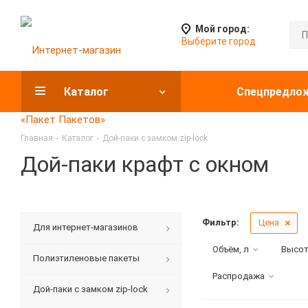
Мой город:
Выберите город
Каталог
Спецпредло
Главная
-
Каталог
-
Дой-паки с замком zip-lock
Дой-паки крафт с окном
Фильтр:
Цена
Для интернет-магазинов
Объём, л
Высот
Полиэтиленовые пакеты
Распродажа
Дой-паки с замком zip-lock