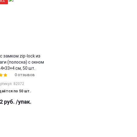
АЖА
с замком zip-lock из
ги (полоска) с окном
24×33×4 cм, 50 шт.
0 отзывов
ртикул: 82072
аётся по 50 шт.
2
руб.
/упак.