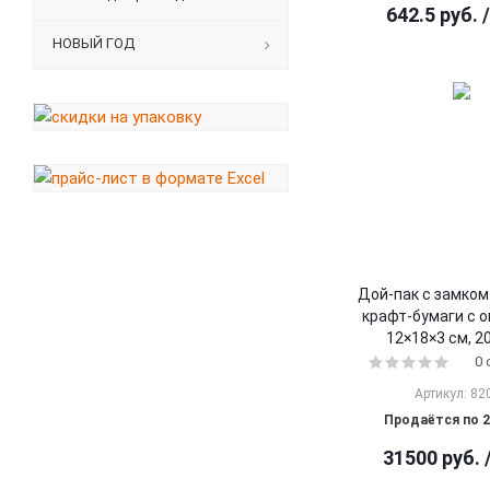
642.5
руб.
НОВЫЙ ГОД
Дой-пак с замком 
крафт-бумаги с о
12×18×3 cм, 2
0
Артикул: 82
Продаётся по 2
31500
руб.