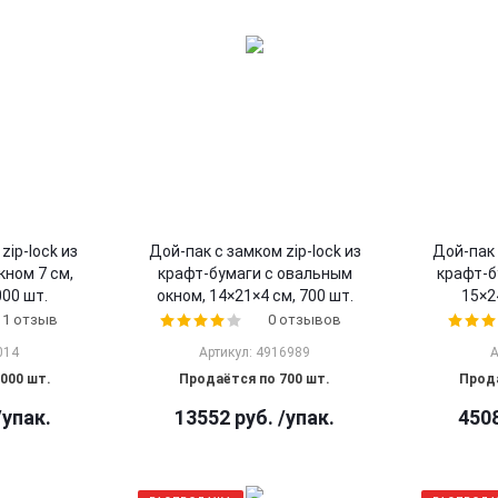
zip-lock из
Дой-пак с замком zip-lock из
Дой-пак 
кном 7 см,
крафт-бумаги с овальным
крафт-б
000 шт.
окном, 14×21×4 cм, 700 шт.
15×2
1 отзыв
0 отзывов
014
Артикул: 4916989
А
000 шт.
Продаётся по 700 шт.
Прода
/упак.
13552
руб.
/упак.
450