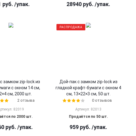
1
руб.
/упак.
28940
руб.
/упак.
РАСПРОДАЖА
с замком zip-lock из
Дой-пак с замком zip-lock из
маги с окном 14 см,
гладкой крафт-бумаги с окном 4
2×4 cм, 2000 шт.
см, 13×22×3 cм, 50 шт.
2 отзыва
0 отзывов
ртикул: 82019
Артикул: 82013
ётся по 2000 шт.
Продаётся по 50 шт.
60
руб.
/упак.
959
руб.
/упак.