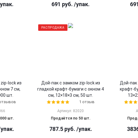
/упак.
691
руб.
/упак.
69
РАСПРОДАЖА
zip-lock из
Дой-пак с замком zip-lock из
Дой-пак 
кном 7 см,
гладкой крафт-бумаги с окном 4
крафт-бу
000 шт.
см, 12×18×3 cм, 50 шт.
13×2
 отзывов
1 отзыв
066
Артикул: 82020
А
000 шт.
Продаётся по 50 шт.
Прода
/упак.
787.5
руб.
/упак.
383