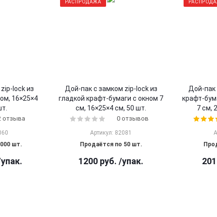
РАСПРОДАЖА
РАСПРОД
zip-lock из
Дой-пак с замком zip-lock из
Дой-пак 
ом, 16×25×4
гладкой крафт-бумаги с окном 7
крафт-бума
шт.
см, 16×25×4 cм, 50 шт.
7 см, 
2 отзыва
0 отзывов
060
Артикул: 82081
А
000 шт.
Продаётся по 50 шт.
Прод
/упак.
1200
руб.
/упак.
201