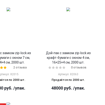
с замком zip-lock из
Дой-пак с замком zip-lock из
умаги с окном 7 см,
крафт-бумаги с окном 4 см,
4×4 cм, 2000 шт.
16×25×4 cм, 2000 шт.
2 отзыва
0 отзывов
ртикул: 82015
Артикул: 82063
ётся по 2000 шт.
Продаётся по 2000 шт.
80
руб.
/упак.
48000
руб.
/упак.