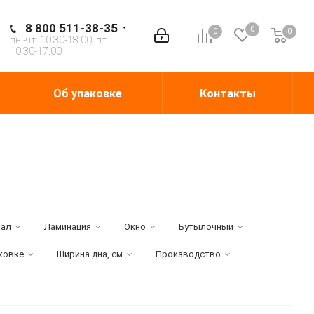
8 800 511-38-35
0
0
0
0
пн.-чт. 10.30-18.00, пт.
10.30-17.00
Об упаковке
Контакты
иал
Ламинация
Окно
Бутылочный
аковке
Ширина дна, см
Производство