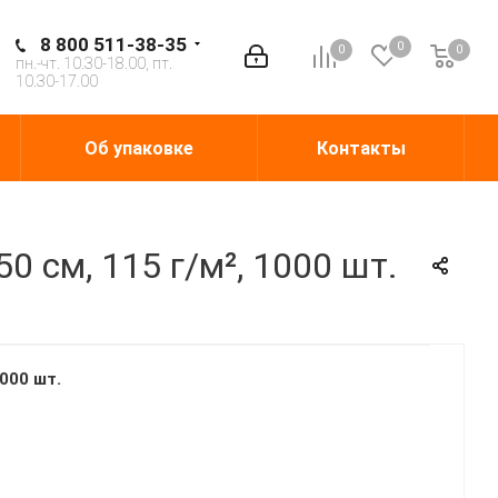
8 800 511-38-35
0
0
0
0
пн.-чт. 10.30-18.00, пт.
10.30-17.00
Об упаковке
Контакты
 см, 115 г/м², 1000 шт.
000 шт.