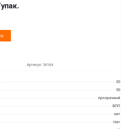
/упак.
ну
Артикул:
36164
30
50
прозрачный
ВПП
нет
Нет