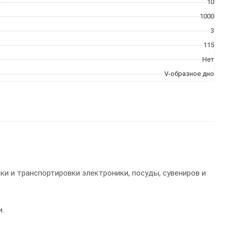
10
1000
3
115
Нет
V-образное дно
и и транспортировки электроники, посуды, сувениров и
и.