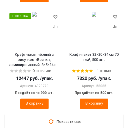
НОВИНКА
Крафт-пакет чёрный с
Крафт-пакет 32×20×34 см 70
рисунком «Воины»,
г/м², 500 шт.
ламинированный, 8×5×24 см,
900 шт.
0 отзывов
1 отзыв
12447
руб.
/упак.
7320
руб.
/упак.
Артикул: 4923279
Артикул: 58085
Продаётся по 900 шт.
Продаётся по 500 шт.
В корзину
В корзину
Показать еще