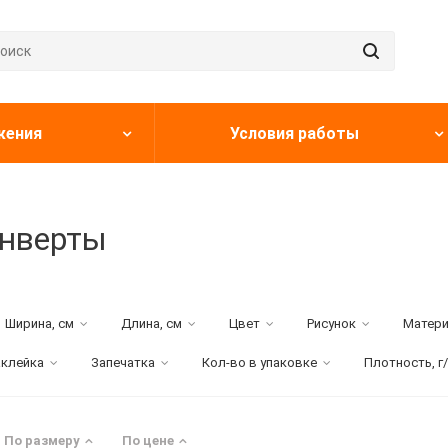
жения
Условия работы
онверты
Ширина, см
Длина, см
Цвет
Рисунок
Матер
аклейка
Запечатка
Кол-во в упаковке
Плотность, г
По размеру
По цене