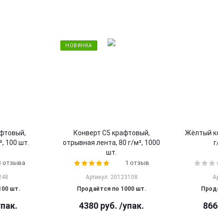
НОВИНКА
афтовый,
Конверт С5 крафтовый,
Жёлтый ко
², 100 шт.
отрывная лента, 80 г/м², 1000
г
шт.
3 отзыва
1 отзыв
248
Артикул: 20123108
А
100 шт.
Продаётся по 1000 шт.
Прода
упак.
4380
руб.
/упак.
866