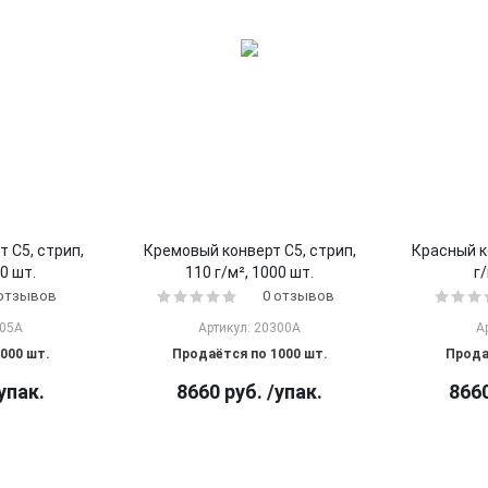
 С5, стрип,
Кремовый конверт С5, стрип,
Красный к
00 шт.
110 г/м², 1000 шт.
г/
 отзывов
0 отзывов
305A
Артикул: 20300A
А
000 шт.
Продаётся по 1000 шт.
Прода
упак.
8660
руб.
/упак.
866