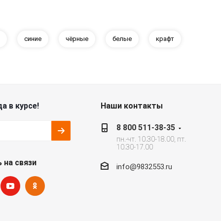
синие
чёрные
белые
крафт
а в курсе!
Наши контакты
8 800 511-38-35
пн.-чт. 10.30-18.00, пт.
10.30-17.00
 на связи
info@9832553.ru