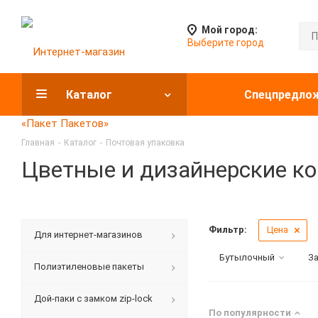
Мой город:
Выберите город
Каталог
Спецпредло
Главная
-
Каталог
-
Почтовая упаковка
Цветные и дизайнерские к
Фильтр:
Цена
Для интернет-магазинов
Бутылочный
З
Полиэтиленовые пакеты
Дой-паки с замком zip-lock
По популярности