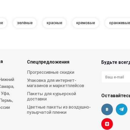
ые
зелёные
красные
кремовые
оранжевые
да
Спецпредложения
Будьте всегд
Прогрессивные скидки
 Нижний
Упаковка для интернет-
магазинов и маркетплейсов
Самара,
 Уфа,
Пакеты для курьерской
Оставайтесь
доставки
Пермь,
Цветные пакеты из воздушно-
оссии
пузырчатой пленки