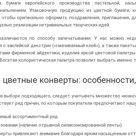
в бумаги европейского производства пастельной, на
напылением. Упаковочную продукцию из цветной бумаги, к
 чтобы оригинально оформить поздравления, приглашения, 
 целью реализации нетривиальных творческих идей.
азличаются по способу запечатывания. У нас можно недо
 с заклейкой декстрин («смачиваемый клей»), а также пакеты 
ами фирменной айдентики, изделия яркой цветовой палитры 
 Богатая колористическая палитра позволит выбрать именно 
цветные конверты: особенности
в выборе подходящего, следует учитывать множество нюансо
ствует ряд причин, по которым покупатели предпочитают наш
яемый ассортиментный ряд.
зовании (наличие отрывной силиконизированной ленты).
верты привлекают внимание благодаря ярким насыщенным отт