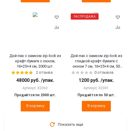
РАСПРОДАЖА
Дой-пак с замком zip-lock из
Дой-пак с замком zip-lock из
крафт-бумаги с окном,
гладкой крафт-бумаги с
16×25×4 cм, 2000 шт.
окном 7 см, 16×25×4 cм, 50
шт.
2 отзыва
0 отзывов
48000
руб.
/упак.
1200
руб.
/упак.
Артикул: 82060
Артикул: 82081
Продаётся по 2000 шт.
Продаётся по 50 шт.
В корзину
В корзину
Показать еще