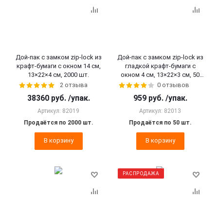
Дой-пак с замком zip-lock из
Дой-пак с замком zip-lock из
крафт-бумаги с окном 14 см,
гладкой крафт-бумаги с
13×22×4 cм, 2000 шт.
окном 4 см, 13×22×3 cм, 50
шт.
2 отзыва
0 отзывов
38360
руб.
/упак.
959
руб.
/упак.
Артикул: 82019
Артикул: 82013
Продаётся по 2000 шт.
Продаётся по 50 шт.
В корзину
В корзину
РАСПРОДАЖА