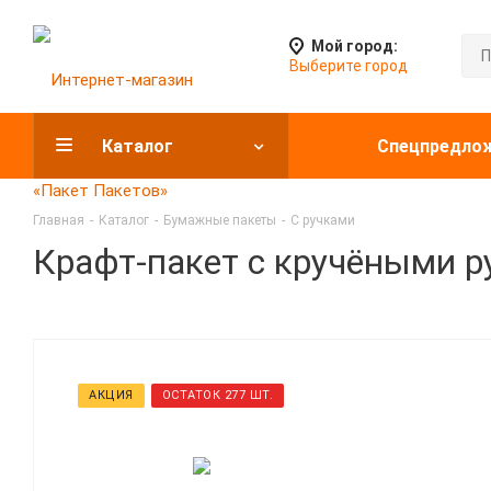
Мой город:
Выберите город
Каталог
Спецпредло
Главная
-
Каталог
-
Бумажные пакеты
-
С ручками
Крафт-пакет с кручёными р
АКЦИЯ
ОСТАТОК 277 ШТ.