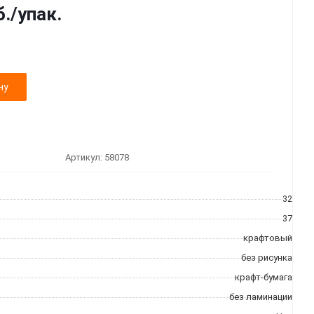
б.
/упак.
ну
Артикул:
58078
32
37
крафтовый
без рисунка
крафт-бумага
без ламинации