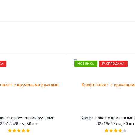
ЖА
НОВИНКА
РАСПРОДАЖА
акет с кручёными ручками
Крафт-пакет с кручёными
24×14×28 см, 50 шт.
32×18×37 см, 50 шт