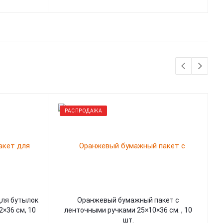
РАСПРОДАЖА
Оранжевый бумажный пакет с
К
×36 см, 10
ленточными ручками 25×10×36 см. , 10
шт.