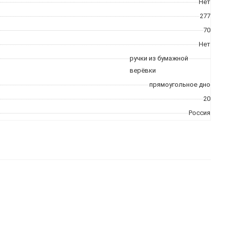
Нет
277
70
Нет
ручки из бумажной
верёвки
прямоугольное дно
20
Россия