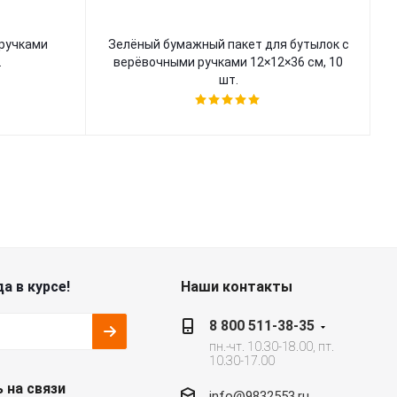
 ручками
Зелёный бумажный пакет для бутылок с
.
верёвочными ручками 12×12×36 см, 10
шт.
а в курсе!
Наши контакты
8 800 511-38-35
пн.-чт. 10.30-18.00, пт.
10.30-17.00
 на связи
info@9832553.ru