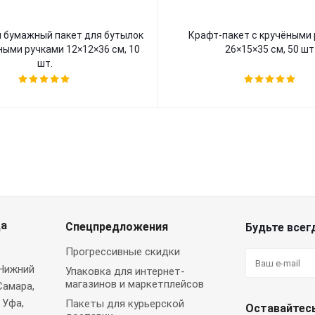
лок
Крафт-пакет с кручёными
ными ручками 12×12×36 см, 10
26×15×35 см, 50 шт
шт.
да
Спецпредложения
Будьте всегд
Прогрессивные скидки
 Нижний
Упаковка для интернет-
магазинов и маркетплейсов
Самара,
 Уфа,
Пакеты для курьерской
Оставайтесь