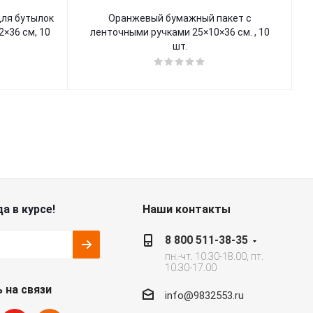
Оранжевый бумажный пакет с
К
×36 см, 10
ленточными ручками 25×10×36 см. , 10
шт.
а в курсе!
Наши контакты
8 800 511-38-35
пн.-чт. 10.30-18.00, пт.
10.30-17.00
 на связи
info@9832553.ru