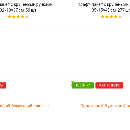
акет с кручёными ручками
Крафт-пакет с кручёными
32×18×37 см, 50 шт.
35×15×45 см, 277 шт
ЖА
НОВИНКА
РАСПРОДАЖА