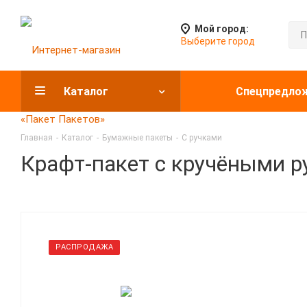
Мой город:
Выберите город
Каталог
Спецпредло
Главная
-
Каталог
-
Бумажные пакеты
-
С ручками
Крафт-пакет с кручёными р
РАСПРОДАЖА