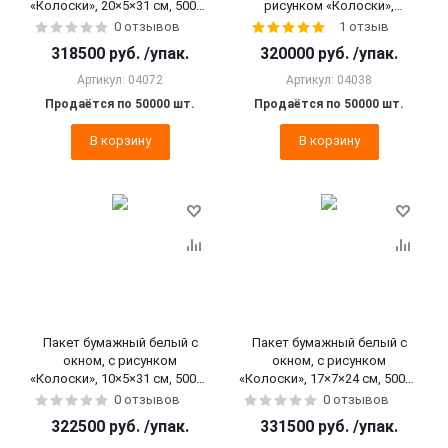
«Колоски», 20×5×31 см, 50000
рисунком «Колоски»,
шт.
17×7×39 см, 50000 шт.
0 отзывов
1 отзыв
318500
руб.
/упак.
320000
руб.
/упак.
Артикул: 04072
Артикул: 04038
Продаётся по 50000 шт.
Продаётся по 50000 шт.
В корзину
В корзину
Пакет бумажный белый с
Пакет бумажный белый с
окном, с рисунком
окном, с рисунком
«Колоски», 10×5×31 см, 50000
«Колоски», 17×7×24 см, 50000
шт.
шт.
0 отзывов
0 отзывов
322500
руб.
/упак.
331500
руб.
/упак.