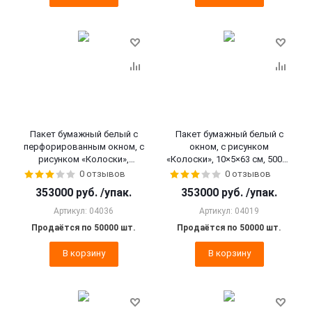
Пакет бумажный белый с
Пакет бумажный белый с
перфорированным окном, с
окном, с рисунком
рисунком «Колоски»,
«Колоски», 10×5×63 см, 50000
10×5×63 см, 50000 шт.
шт.
0 отзывов
0 отзывов
353000
руб.
/упак.
353000
руб.
/упак.
Артикул: 04036
Артикул: 04019
Продаётся по 50000 шт.
Продаётся по 50000 шт.
В корзину
В корзину