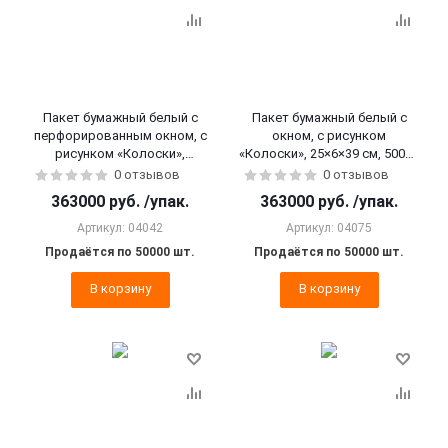
Пакет бумажный белый с
Пакет бумажный белый с
перфорированным окном, с
окном, с рисунком
рисунком «Колоски»,
«Колоски», 25×6×39 см, 50000
25×6×39 см, 50000 шт.
шт.
0 отзывов
0 отзывов
363000
руб.
/упак.
363000
руб.
/упак.
Артикул: 04042
Артикул: 04075
Продаётся по 50000 шт.
Продаётся по 50000 шт.
В корзину
В корзину