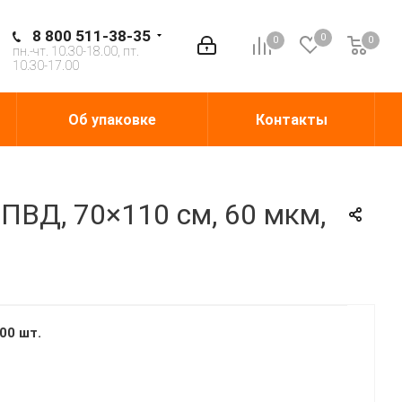
8 800 511-38-35
0
0
0
0
пн.-чт. 10.30-18.00, пт.
10.30-17.00
Об упаковке
Контакты
ПВД, 70×110 см, 60 мкм,
00 шт.