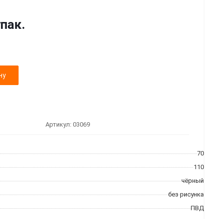
упак.
ну
Артикул:
03069
70
110
чёрный
без рисунка
ПВД