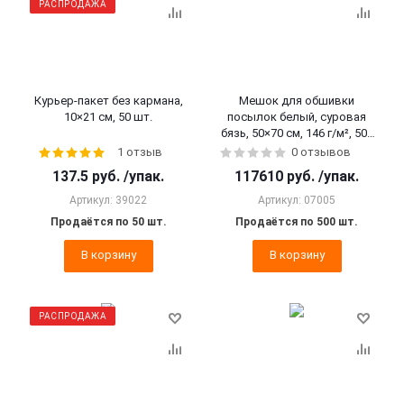
РАСПРОДАЖА
Курьер-пакет без кармана,
Мешок для обшивки
10×21 см, 50 шт.
посылок белый, суровая
бязь, 50×70 см, 146 г/м², 500
шт.
1 отзыв
0 отзывов
137.5
руб.
/упак.
117610
руб.
/упак.
Артикул: 39022
Артикул: 07005
Продаётся по 50 шт.
Продаётся по 500 шт.
В корзину
В корзину
РАСПРОДАЖА