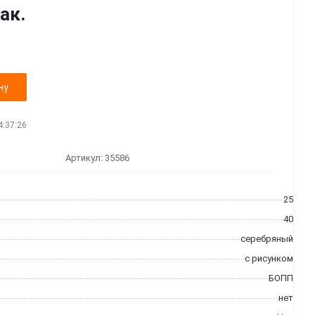
ак.
ну
4:37:26
Артикул:
35586
25
40
серебряный
с рисунком
БОПП
нет