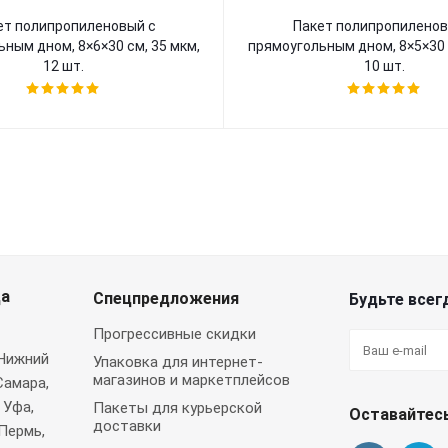
ет полипропиленовый с
Пакет полипропиленов
ным дном, 8×6×30 см, 35 мкм,
прямоугольным дном, 8×5×30 
12 шт.
10 шт.
да
Спецпредложения
Будьте всегд
Прогрессивные скидки
 Нижний
Упаковка для интернет-
магазинов и маркетплейсов
Самара,
 Уфа,
Пакеты для курьерской
Оставайтесь
доставки
Пермь,