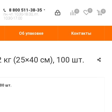
8 800 511-38-35
0
0
0
0
пн.-чт. 10.30-18.00, пт.
10.30-17.00
Об упаковке
Контакты
кг (25×40 см), 100 шт.
00 шт.