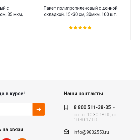
ый с
Пакет полипропиленовый с донной
см, 35 мкм,
складкой, 15×30 см, 30мкм, 100 шт.
а в курсе!
Наши контакты
8 800 511-38-35
пн.-чт. 10.30-18.00, пт.
10.30-17.00
 на связи
info@9832553.ru