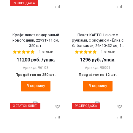
РАСПРОДАЖА
Крафт-пакет подарочный
Пакет КАРТОН люкс с
новогодний, 22×31×11 см,
ручками, с рисунком «Ёлка с
350 шт.
блёстками», 26×10×32 см, 12
шт.
1 отзыв
1 отзыв
11200
руб.
/упак.
1296
руб.
/упак.
Артикул: 96103
Артикул: 95001
Продаётся по 350 шт.
Продаётся по 12 шт.
В корзину
В корзину
ОСТАТОК 58ШТ.
РАСПРОДАЖА