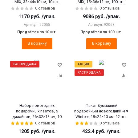
MIX, 32×44×10 см, 10 шт.
MIX, 15×36×12 см, 100 шт.
0 отзывов
0 отзывов
1170
руб.
/упак.
9086
руб.
/упак.
Артикул: 92055
Артикул: 92068
Продаётся по 10 шт.
Продаётся по 100 шт.
В корзину
В корзину
РАСПРОДАЖА
АКЦИЯ
РАСПРОДАЖА
Набор новогодних
Пакет бумажный
подарочных паетов, 5
подарочный новогодний «I ♥
дизайнов, 26×32×13 см, 10
Winter», 18×24×10 см, 12 шт.
шт.
0 отзывов
0 отзывов
1205
руб.
/упак.
422.4
руб.
/упак.