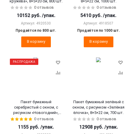
кружева», 8×5×20 см, 800 шт.
8×5×22 см, 1000 шт.
0 отзывов
0 отзывов
10152
руб.
/упак.
5410
руб.
/упак.
Артикул: 4920530
Артикул: 4918507
Продаётся по 800 шт.
Продаётся по 1000 шт.
В корзину
В корзину
РАСПРОДАЖА
Пакет бумажный
Пакет бумажный зелёный с
серебристый с окном, с
окном, с рисунком «Зелёная
рисунком «Новогодний»,
ёлочка», 8×5×22 см, 700 шт.
10×6×26 см, 50 шт.
0 отзывов
0 отзывов
1155
руб.
/упак.
12908
руб.
/упак.