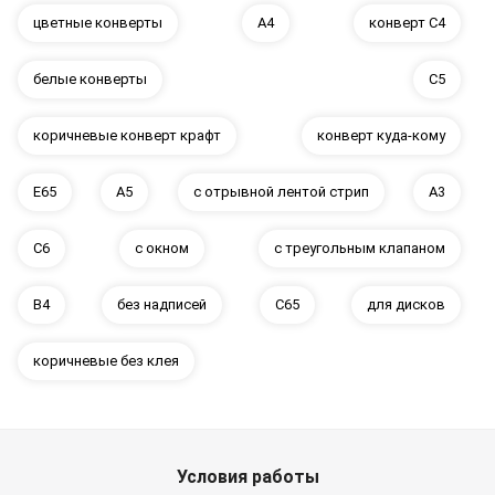
цветные конверты
А4
конверт С4
белые конверты
C5
коричневые конверт крафт
конверт куда-кому
E65
А5
с отрывной лентой стрип
А3
C6
с окном
с треугольным клапаном
В4
без надписей
C65
для дисков
коричневые без клея
Условия работы