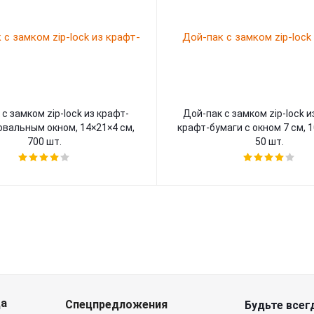
с замком zip-lock из крафт-
Дой-пак с замком zip-lock и
овальным окном, 14×21×4 cм,
крафт-бумаги с окном 7 см, 1
700 шт.
50 шт.
да
Спецпредложения
Будьте всегд