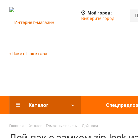
Мой город:
Выберите город
Каталог
Спецпредло
Главная
-
Каталог
-
Бумажные пакеты
-
Дой-паки
Дой-пак с замком zip-lock и