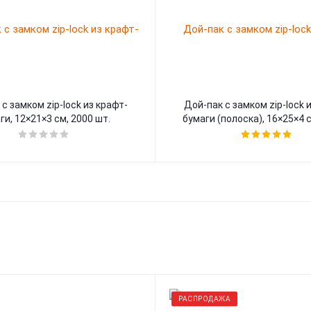
с замком zip-lock из крафт-
Дой-пак с замком zip-lock 
ги, 12×21×3 cм, 2000 шт.
бумаги (полоска), 16×25×4 c
РАСПРОДАЖА