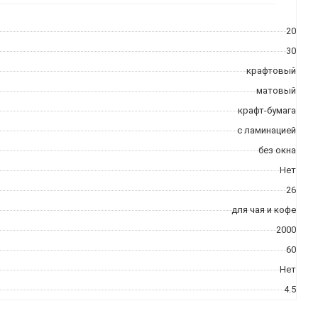
20
30
крафтовый
матовый
крафт-бумага
с ламинацией
без окна
Нет
26
для чая и кофе
2000
60
Нет
4.5