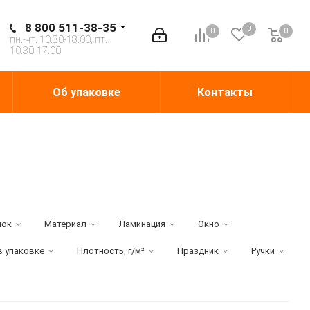
8 800 511-38-35
0
0
0
0
пн.-чт. 10.30-18.00, пт.
10.30-17.00
Об упаковке
Контакты
нок
Материал
Ламинация
Окно
в упаковке
Плотность, г/м²
Праздник
Ручки