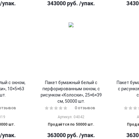
/упак.
343000
руб.
/упак.
3430
лый с окном,
Пакет бумажный белый с
Пакет бум
и», 10×5×63
перфорированным окном, с
с рисунко
шт.
рисунком «Колоски», 25×6×39
с
см, 50000 шт.
 отзывов
0 отзывов
019
Артикул: 04042
А
0000 шт.
Продаётся по 50000 шт.
Прода
/упак.
363000
руб.
/упак.
3630