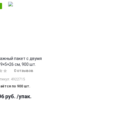
ажный пакет с двумя
9×5×26 см, 900 шт.
0 отзывов
тикул: 4922715
аётся по 900 шт.
96
руб.
/упак.