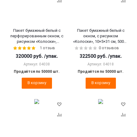
Пакет бумажный белый с
Пакет бумажный белый с
перфорированным окном, с
окном, с рисунком
рисунком «Колоски»,
«Колоски», 10×5×31 см, 50000
17×7×39 см, 50000 шт.
шт.
1 отзыв
0 отзывов
320000
руб.
/упак.
322500
руб.
/упак.
Артикул: 04038
Артикул: 04018
Продаётся по 50000 шт.
Продаётся по 50000 шт.
В корзину
В корзину