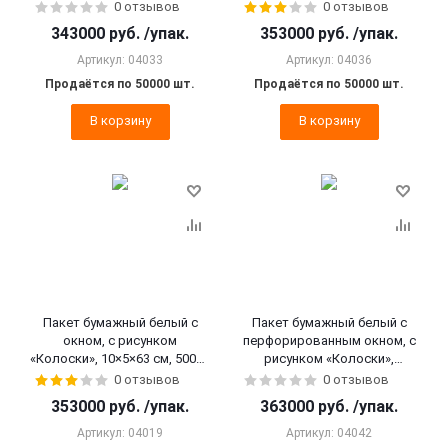
10×5×63 см, 50000 шт.
0 отзывов
0 отзывов
343000
руб.
/упак.
353000
руб.
/упак.
Артикул: 04033
Артикул: 04036
Продаётся по 50000 шт.
Продаётся по 50000 шт.
В корзину
В корзину
Пакет бумажный белый с
Пакет бумажный белый с
окном, с рисунком
перфорированным окном, с
«Колоски», 10×5×63 см, 50000
рисунком «Колоски»,
шт.
25×6×39 см, 50000 шт.
0 отзывов
0 отзывов
353000
руб.
/упак.
363000
руб.
/упак.
Артикул: 04019
Артикул: 04042