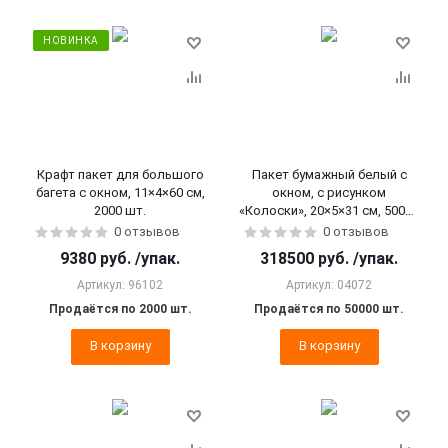
НОВИНКА
Крафт пакет для большого
Пакет бумажный белый с
багета с окном, 11×4×60 см,
окном, с рисунком
2000 шт.
«Колоски», 20×5×31 см, 50000
шт.
0 отзывов
0 отзывов
9380
руб.
/упак.
318500
руб.
/упак.
Артикул: 96102
Артикул: 04072
Продаётся по 2000 шт.
Продаётся по 50000 шт.
В корзину
В корзину