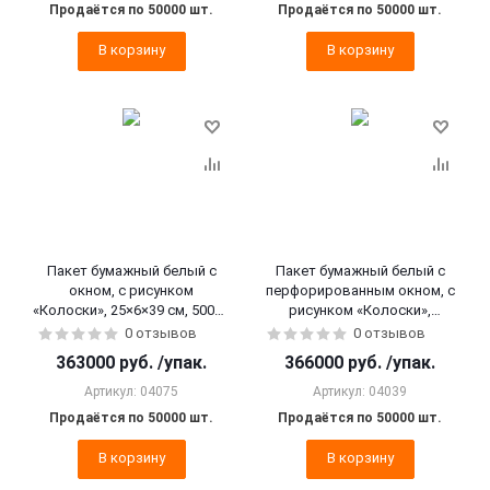
Продаётся по 50000 шт.
Продаётся по 50000 шт.
В корзину
В корзину
Пакет бумажный белый с
Пакет бумажный белый с
окном, с рисунком
перфорированным окном, с
«Колоски», 25×6×39 см, 50000
рисунком «Колоски»,
шт.
20×5×31 см, 50000 шт.
0 отзывов
0 отзывов
363000
руб.
/упак.
366000
руб.
/упак.
Артикул: 04075
Артикул: 04039
Продаётся по 50000 шт.
Продаётся по 50000 шт.
В корзину
В корзину