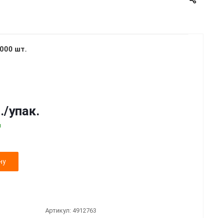
000 шт.
.
/упак.
й
ну
Артикул:
4912763