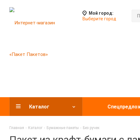
Мой город:
Выберите город
Каталог
Спецпредло
Главная
-
Каталог
-
Бумажные пакеты
-
Без ручек
Пакет из крафт-бумаги с ла