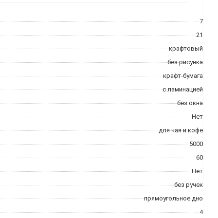
7
21
крафтовый
без рисунка
крафт-бумага
с ламинацией
без окна
Нет
для чая и кофе
5000
60
Нет
без ручек
прямоугольное дно
4