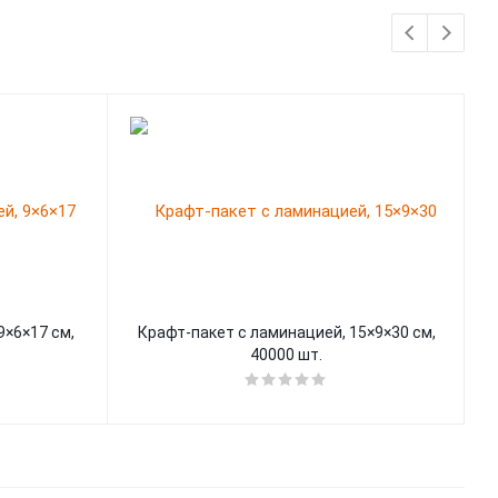
9×6×17 см,
Крафт-пакет с ламинацией, 15×9×30 см,
К
40000 шт.