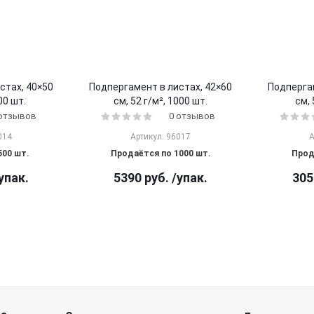
стах, 40×50
Подпергамент в листах, 42×60
Подпергам
00 шт.
см, 52 г/м², 1000 шт.
см, 
 отзывов
0 отзывов
014
Артикул: 96017
А
500 шт.
Продаётся по 1000 шт.
Прод
упак.
5390
руб.
/упак.
305