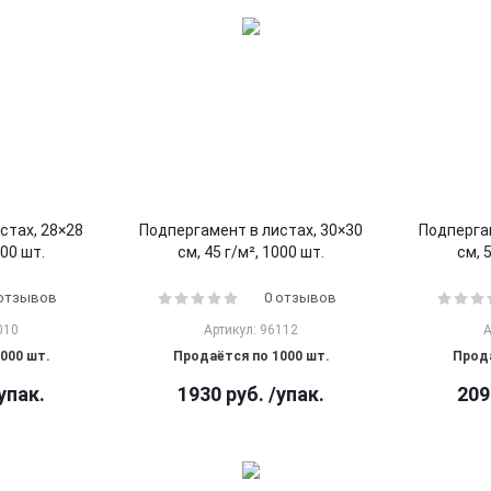
стах, 28×28
Подпергамент в листах, 30×30
Подпергам
000 шт.
см, 45 г/м², 1000 шт.
см, 
 отзывов
0 отзывов
010
Артикул: 96112
А
000 шт.
Продаётся по 1000 шт.
Прода
упак.
1930
руб.
/упак.
209