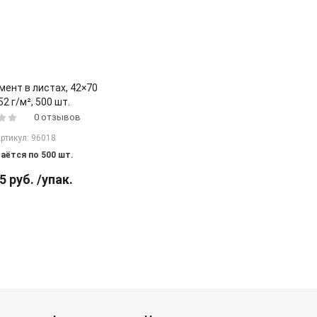
ент в листах, 42×70
52 г/м², 500 шт.
0 отзывов
ртикул: 96018
аётся по 500 шт.
5
руб.
/упак.