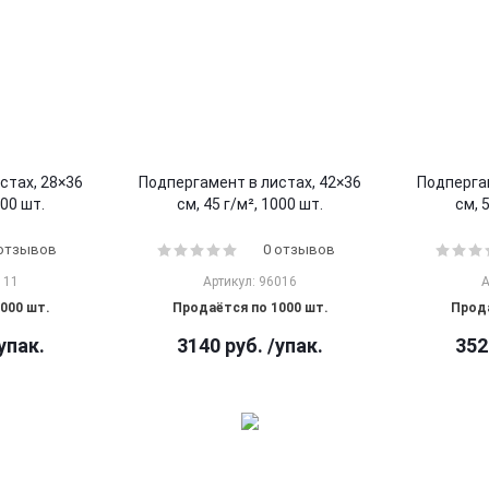
стах, 28×36
Подпергамент в листах, 42×36
Подпергам
000 шт.
см, 45 г/м², 1000 шт.
см, 
 отзывов
0 отзывов
111
Артикул: 96016
А
000 шт.
Продаётся по 1000 шт.
Прода
упак.
3140
руб.
/упак.
352