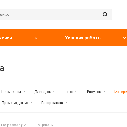
жения
Условия работы
а
Ширина, см
Длина, см
Цвет
Рисунок
Матер
Производство
Распродажа
По размеру
По цене