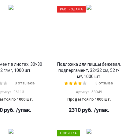
РАСПРОДАЖА
ент в листах, 30×30
Подложка для пиццы бежевая,
52 г/м², 1000 шт.
подпергамент, 32×32 см, 52 г/
м², 1000 шт.
0 отзывов
3 отзыва
ртикул: 96113
Артикул: 58049
ётся по 1000 шт.
Продаётся по 1000 шт.
0
руб.
/упак.
2310
руб.
/упак.
НОВИНКА