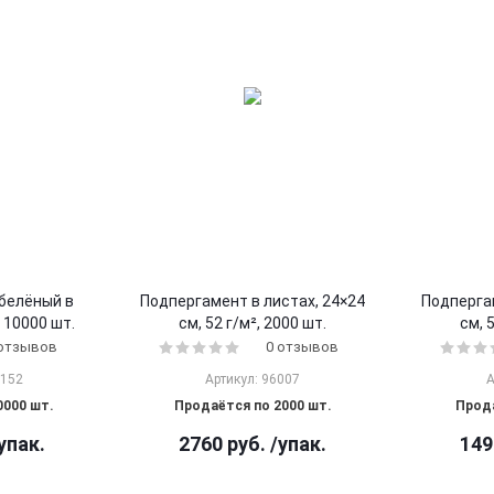
белёный в
Подпергамент в листах, 24×24
Подпергам
, 10000 шт.
см, 52 г/м², 2000 шт.
см, 
 отзывов
0 отзывов
0152
Артикул: 96007
А
0000 шт.
Продаётся по 2000 шт.
Прода
упак.
2760
руб.
/упак.
149