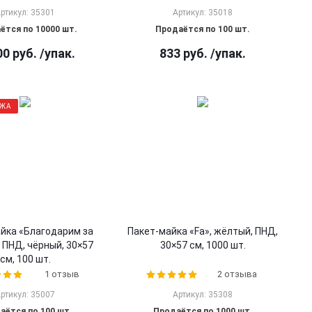
ртикул: 35301
Артикул: 35018
ётся по 10000 шт.
Продаётся по 100 шт.
00
руб.
/упак.
833
руб.
/упак.
АЖА
йка «Благодарим за
Пакет-майка «Fa», жёлтый, ПНД,
, ПНД, чёрный, 30×57
30×57 см, 1000 шт.
см, 100 шт.
1 отзыв
2 отзыва
ртикул: 35007
Артикул: 35308
аётся по 100 шт.
Продаётся по 1000 шт.