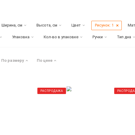
Ширина, см
Высота, см
Цвет
Рисунок
: 1
Мат
Упаковка
Кол-во в упаковке
Ручки
Тип дна
По размеру
По цене
РАСПРОДАЖА
РАСПРОД