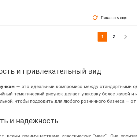
Показать еще
1
2
ость и привлекательный вид
сунком
— это идеальный компромисс между стандартными о
ийный тематический рисунок делает упаковку более живой и и
льной, чтобы подходить для любого розничного бизнеса — от 
ть и надежность
т всеми преимуществами классических "маек". Они произ