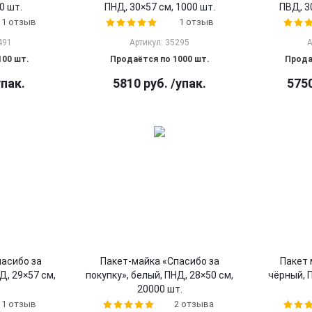
0 шт.
ПНД, 30×57 см, 1000 шт.
ПВД, 3
1 отзыв
1 отзыв
491
Артикул: 35295
А
100 шт.
Продаётся по 1000 шт.
Прода
упак.
5810
руб.
/упак.
575
пасибо за
Пакет-майка «Спасибо за
Пакет 
Д, 29×57 см,
покупку», белый, ПНД, 28×50 см,
чёрный, 
20000 шт.
1 отзыв
2 отзыва