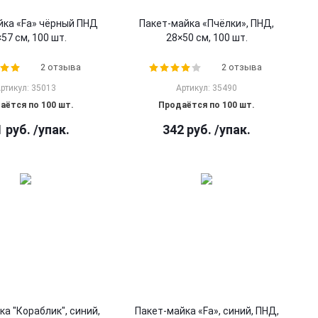
йка «Fa» чёрный ПНД
Пакет-майка «Пчёлки», ПНД,
57 см, 100 шт.
28×50 см, 100 шт.
2 отзыва
2 отзыва
ртикул: 35013
Артикул: 35490
аётся по 100 шт.
Продаётся по 100 шт.
1
руб.
/упак.
342
руб.
/упак.
ка "Кораблик", синий,
Пакет-майка «Fa», синий, ПНД,