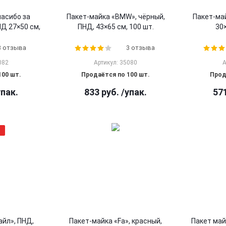
пасибо за
Пакет-майка «BMW», чёрный,
Пакет-ма
Д 27×50 см,
ПНД, 43×65 см, 100 шт.
30×
3 отзыва
3 отзыва
082
Артикул: 35080
А
100 шт.
Продаётся по 100 шт.
Прод
упак.
833
руб.
/упак.
57
йл», ПНД,
Пакет-майка «Fa», красный,
Пакет май