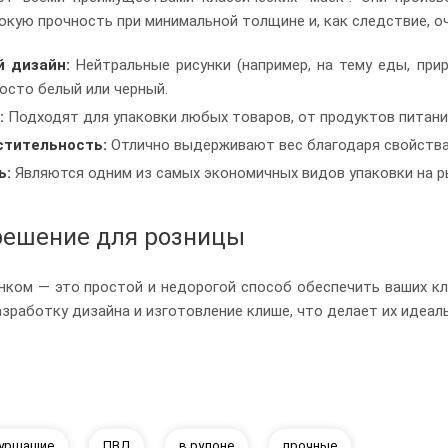
окую прочность при минимальной толщине и, как следствие, 
 дизайн:
Нейтральные рисунки (например, на тему еды, при
росто белый или черный.
:
Подходят для упаковки любых товаров, от продуктов питани
стительность:
Отлично выдерживают вес благодаря свойства
ь:
Являются одним из самых экономичных видов упаковки на р
решение для розницы
нком — это простой и недорогой способ обеспечить ваших кл
зработку дизайна и изготовление клише, что делает их идеал
уршащие
ПВД
в рулоне
прочные