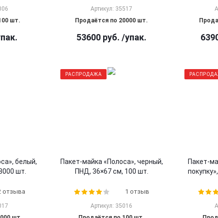
306
Артикул: 35517
А
100 шт.
Продаётся по 20000 шт.
Прода
упак.
53600
руб.
/упак.
639
РАСПРОДАЖА
РАСПРОД
са», белый,
Пакет-майка «Полоса», черный,
Пакет-ма
3000 шт.
ПНД, 36×67 см, 100 шт.
покупку»
2 отзыва
1 отзыв
017
Артикул: 35016
А
000 шт.
Продаётся по 100 шт.
Прод