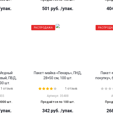
/упак.
501
руб.
/упак.
40
РАСПРОДАЖА
РАСПРОД
«Медный
Пакет-майка «Пекарь», ПНД,
Пакет-
вый, ПВД,
28×50 см, 100 шт.
покупку», 
00 шт.
1 отзыв
1 отзыв
455
Артикул: 35488
А
0000 шт.
Продаётся по 100 шт.
Прод
/упак.
342
руб.
/упак.
26