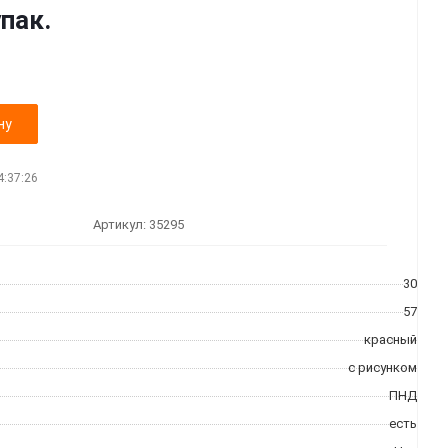
упак.
ну
4:37:26
Артикул:
35295
30
57
красный
с рисунком
ПНД
есть