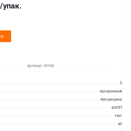
/упак.
ну
Артикул:
03165
5
прозрачный
без рисунка
БОПП
Нет
45