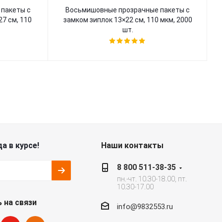
пакеты с
Восьмишовные прозрачные пакеты с
7 см, 110
замком зиплок 13×22 см, 110 мкм, 2000
шт.
а в курсе!
Наши контакты
8 800 511-38-35
пн.-чт. 10.30-18.00, пт.
10.30-17.00
 на связи
info@9832553.ru