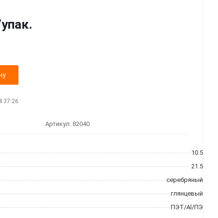
/упак.
ну
4:37:26
Артикул:
82040
10.5
21.5
серебряный
глянцевый
ПЭТ/Al/ПЭ