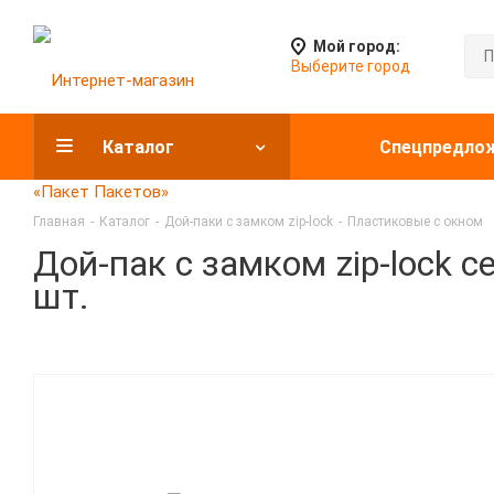
Мой город:
Выберите город
Каталог
Спецпредло
Главная
-
Каталог
-
Дой-паки с замком zip-lock
-
Пластиковые с окном
Дой-пак с замком zip-lock 
шт.