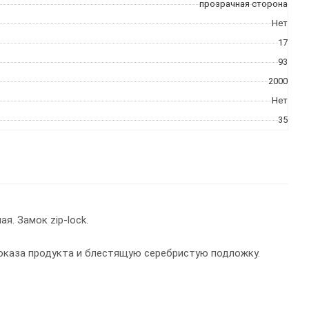
прозрачная сторона
Нет
17
93
2000
Нет
35
. Замок zip-lock.
оказа продукта и блестящую серебристую подложку.